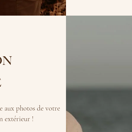
ON
E
ée aux photos de votre
n extérieur !