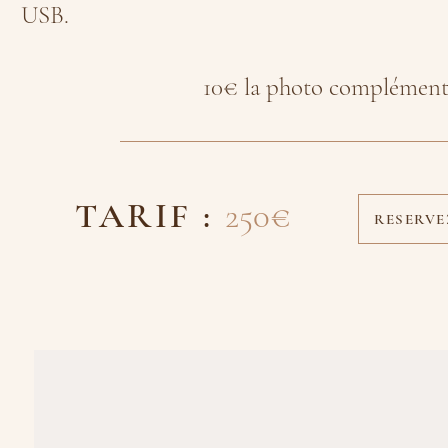
USB.
10€ la photo complément
TARIF :
250€
RESERV