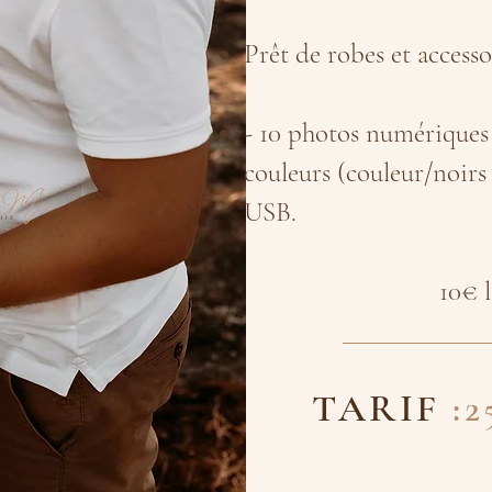
Prêt de robes et access
- 10 photos numériques
couleurs (couleur/noirs 
USB.
10€ 
TARIF
: