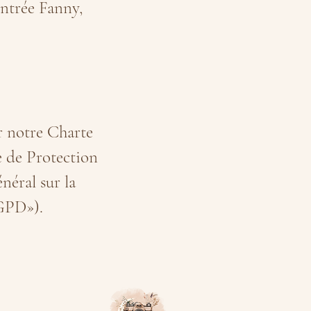
entrée Fanny,
r notre Charte
e de Protection
éral sur la
RGPD»).