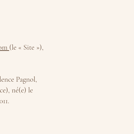
com
(le « Site »),
ence Pagnol,
e), né(e) le
11.