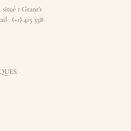
 situé 1 Grant’s
 : (+1) 415 358
ARQUES.