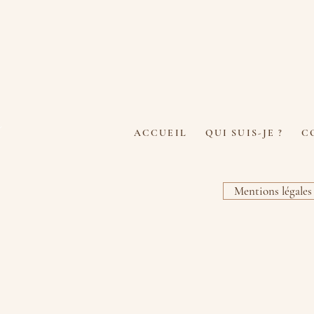
u
ACCUEIL
QUI SUIS-JE ?
C
Mentions légales